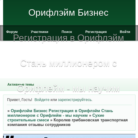
Орифлэйм Бизнес
Форум
Участники
Поиск
Регистрация
Войти
Регистрация в Орифлэйм
Стань миллионером с
Активные темы
Орифлейм - мы научим
Привет, Гость!
Войдите
или
зарегистрируйтесь
.
»
Орифлэйм Бизнес Регистрация в Орифлэйм Стань
миллионером с Орифлейм - мы научим
»
Сухие
строительные смеси
»
Королев грибановская транспортная
компания отзывы сотрудников