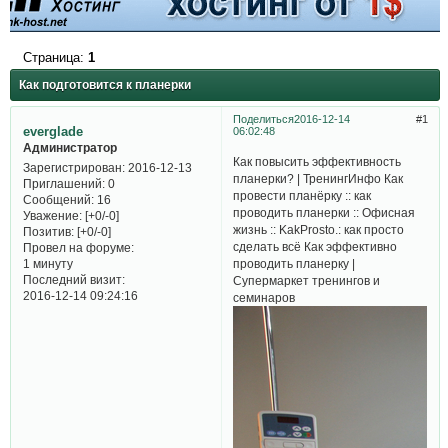
Страница:
1
Как подготовится к планерки
Поделиться
2016-12-14
1
everglade
06:02:48
Администратор
Как повысить эффективность
Зарегистрирован
: 2016-12-13
планерки? | ТренингИнфо Как
Приглашений:
0
провести планёрку :: как
Сообщений:
16
проводить планерки :: Офисная
Уважение:
[+0/-0]
жизнь :: KakProsto.: как просто
Позитив:
[+0/-0]
сделать всё Как эффективно
Провел на форуме:
проводить планерку |
1 минуту
Последний визит:
Супермаркет тренингов и
2016-12-14 09:24:16
семинаров