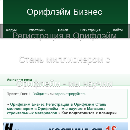
Орифлэйм Бизнес
Форум
Участники
Поиск
Регистрация
Войти
Регистрация в Орифлэйм
Стань миллионером с
Активные темы
Орифлейм - мы научим
Привет, Гость!
Войдите
или
зарегистрируйтесь
.
»
Орифлэйм Бизнес Регистрация в Орифлэйм Стань
миллионером с Орифлейм - мы научим
»
Магазины
строительных материалов
»
Как подготовится к планерки