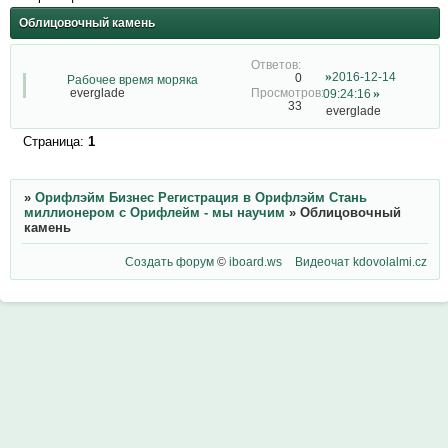
Облицовочный камень
2016-12-14
0
Рабочее время моряка
everglade
09:24:16
33
everglade
Страница:
1
»
Орифлэйм Бизнес Регистрация в Орифлэйм Стань
миллионером с Орифлейм - мы научим
»
Облицовочный
камень
Создать форум
©
iboard.ws
Видеочат
kdovolalmi.cz