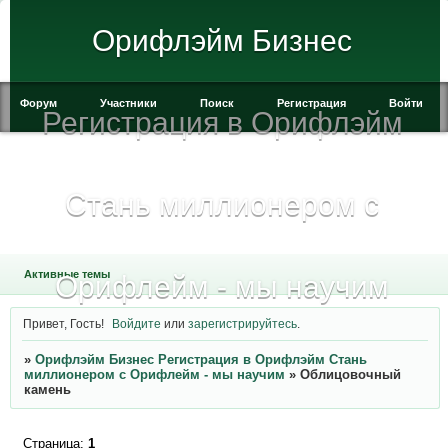
Орифлэйм Бизнес
Форум
Участники
Поиск
Регистрация
Войти
Регистрация в Орифлэйм
Стань миллионером с
Активные темы
Орифлейм - мы научим
Привет, Гость!
Войдите
или
зарегистрируйтесь
.
»
Орифлэйм Бизнес Регистрация в Орифлэйм Стань
миллионером с Орифлейм - мы научим
»
Облицовочный
камень
Страница:
1