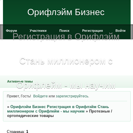
Орифлэйм Бизнес
Форум
Участники
Поиск
Регистрация
Войти
Регистрация в Орифлэйм
Стань миллионером с
Активные темы
Орифлейм - мы научим
Привет, Гость!
Войдите
или
зарегистрируйтесь
.
»
Орифлэйм Бизнес Регистрация в Орифлэйм Стань
миллионером с Орифлейм - мы научим
»
Протезные /
ортопедические товары
Страница:
1