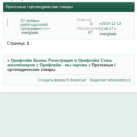
Протезные / ортопедические товары
От прямых
2016-12-13
0
работодателей
программист c++
12:46:17
47
everglade
everglade
Страница:
1
»
Орифлэйм Бизнес Регистрация в Орифлэйм Стань
миллионером с Орифлейм - мы научим
»
Протезные /
ортопедические товары
Создать форум
©
iboard.ws
Видеочат
kdovolalmi.cz